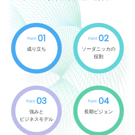
01
02
Point
Point
成り立ち
ソーダニッカの
役割
03
04
Point
Point
強みと
長期ビジョン
ビジネスモデル