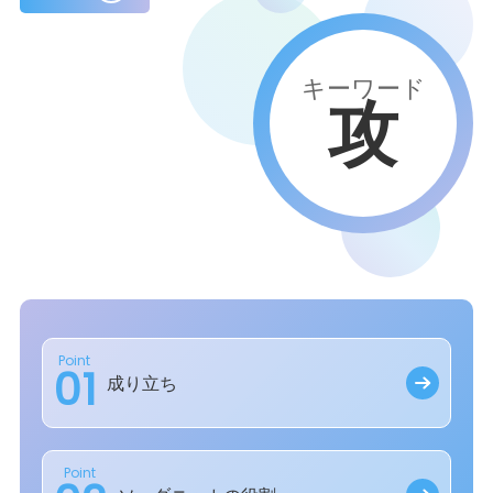
キーワード
攻
Point
01
成り立ち
Point