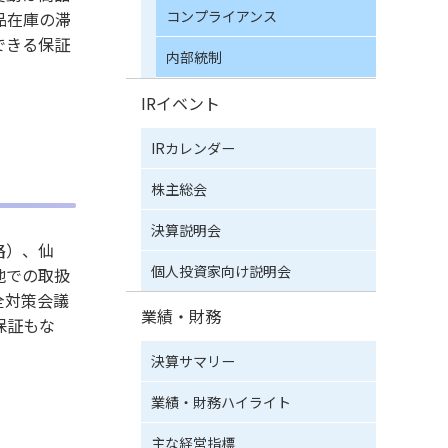
コンプライアンス
品在庫の滞
できる保証
内部統制
IRイベント
IRカレンダー
株主総会
決算説明会
路）、仙
個人投資家向け説明会
地での取扱
全対策会議
業績・財務
保証もな
決算サマリー
業績・財務ハイライト
主な経営指標