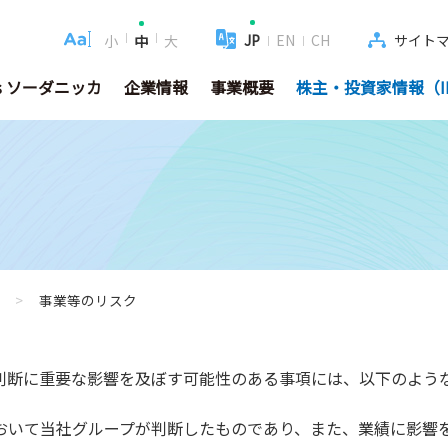
JP
EN
CH
サイト
小
中
大
's ソーダニッカ
企業情報
事業概要
株主・投資家情報（I
>
事業等のリスク
判断に重要な影響を及ぼす可能性のある事項には、以下のよう
おいて当社グループが判断したものであり、また、業績に影響