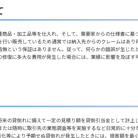
て
種商品・加工品等を仕入れ、そして、需要家からの仕様書に基
を行い販売しているため通常では納入先からのクレームはあり
皆無という保証はありません。従って、何らかの錯誤が生じた
の修復に多大な費用が発生した場合には、業績に影響を及ぼす
将来の貸倒れに備えて一定の見積り額を貸倒引当金として計上
または随時に取引先の業態調査等を実施するなど日常的に十分
悪化等により予期せぬ貸倒れが発生したときには、損害額を最